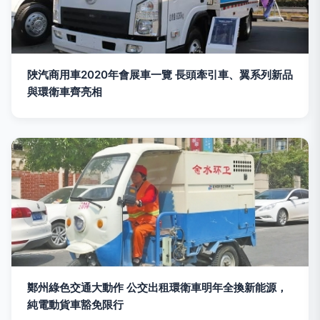
陜汽商用車2020年會展車一覽 長頭牽引車、翼系列新品
與環衛車齊亮相
鄭州綠色交通大動作 公交出租環衛車明年全換新能源，
純電動貨車豁免限行