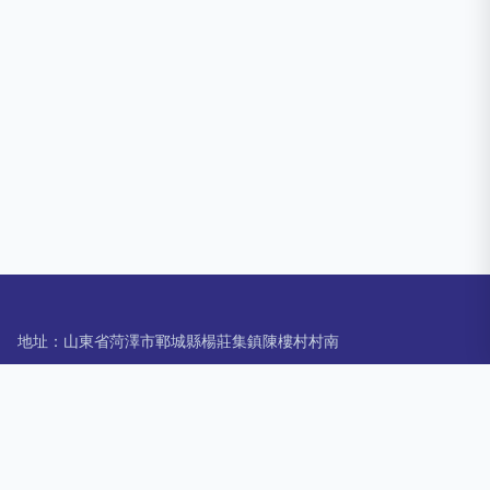
地址：山東省菏澤市鄆城縣楊莊集鎮陳樓村村南
電話：1572543**
Copyright © 2026
www.cpine.cn
環衛車
山東晨宇汽車制造有限
公司
環衛車
版權所有
Sitemap