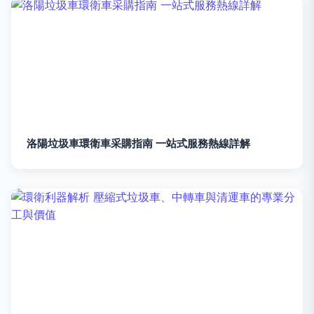
洛陽垃圾車環衛車采購指南 一站式服務熱線詳解